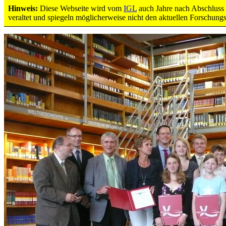
Hinweis:
Diese Webseite wird vom
IGL
auch Jahre nach Abschluss d
2
veraltet und spiegeln möglicherweise nicht den aktuellen Forschung