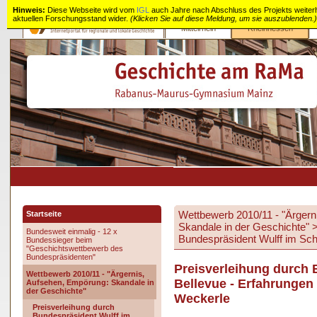
Hinweis:
Diese Webseite wird vom
IGL
auch Jahre nach Abschluss des Projekts weiterhin
aktuellen Forschungsstand wider.
(Klicken Sie auf diese Meldung, um sie auszublenden.)
Mittelrhein
Rheinhessen
Geschichte
am
RaMa
Wettbewerb 2010/11 - "Ärgern
Startseite
Skandale in der Geschichte"
Bundesweit einmalig - 12 x
Bundespräsident Wulff im Sch
Bundessieger beim
"Geschichtswettbewerb des
Bundespräsidenten"
Preisverleihung durch 
Wettbewerb 2010/11 - "Ärgernis,
Bellevue - Erfahrungen
Aufsehen, Empörung: Skandale in
der Geschichte"
Weckerle
Preisverleihung durch
Bundespräsident Wulff im