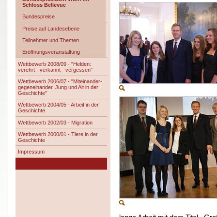
Schloss Bellevue
Bundespreise
Preise auf Landesebene
Teilnehmer und Themen
Eröffnungsveranstaltung
Wettbewerb 2008/09 - "Helden:
verehrt - verkannt - vergessen"
Wettbewerb 2006/07 - "Miteinander-
gegeneinander. Jung und Alt in der
Geschichte"
Wettbewerb 2004/05 - Arbeit in der
Geschichte
Wettbewerb 2002/03 - Migration
Wettbewerb 2000/01 - Tiere in der
Geschichte
Impressum